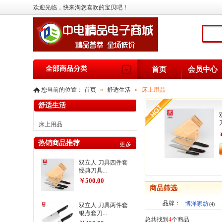
欢迎光临，快来淘您喜欢的宝贝吧！
全部商品分类
首页
会员中心
您当前的位置：
首页
»
舒适生活
»
床上用品
舒适生活
床上用品
热销商品推荐
更多...
双立人 刀具四件套
经典刀具...
￥500.00
商品筛选
品牌：
博洋家纺
(4)
双立人 刀具两件套
银点套刀...
总共找到
4
个商品