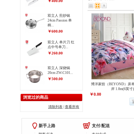
￥400.00
双立人 煎炒锅
24cm Passion 单
柄...
￥600.00
双立人 单片刀 红
点中号单刀...
￥260.00
双立人 深烧锅
20cm ZW-C101...
￥500.00
博洋家纺（BEYOND）床
岸 1.8m(6英寸
￥0.00
浏览过的商品
清除列表
|
查看所有
新手上路
支付/配送