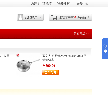
您好
！
[请登录]
[免费注册]
会员中心
我的账户
购物车中有
0
件商品
所有商品>>
刀 多用
双立人 煎炒锅24cm Passion 单柄 不
锈钢锅具
￥600.00