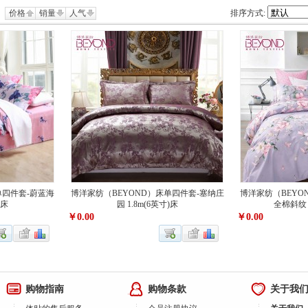
价格
销量
人气
排序方式:
单四件套-蔚蓝海
博洋家纺（BEYOND）床单四件套-塞纳庄
博洋家纺（BEYO
)床
园 1.8m(6英寸)床
全棉斜纹 1
￥0.00
￥0.00
购物指南
购物条款
关于我