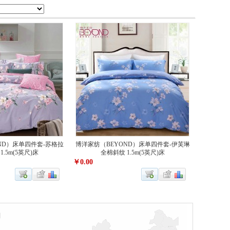
ND）床单四件套-苏格拉
博洋家纺（BEYOND）床单四件套-伊芙琳
.5m(5英尺)床
全棉斜纹 1.5m(5英尺)床
￥0.00
们